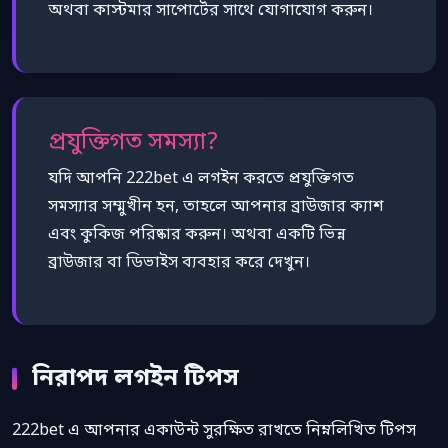
অথবা কাস্টমার সাপোর্টের সাথে যোগাযোগ করুন।
প্রযুক্তিগত সমস্যা?
যদি আপনি 222bet এ লগইন করতে প্রযুক্তিগত
সমস্যার সম্মুখীন হন, তাহলে আপনার ব্রাউজার ক্যাশ
এবং কুকিজ পরিষ্কার করুন। অথবা একটি ভিন্ন
ব্রাউজার বা ডিভাইস ব্যবহার করে দেখুন।
নিরাপদ লগইন টিপস
222bet এ আপনার একাউন্ট সুরক্ষিত রাখতে নিম্নলিখিত টিপস