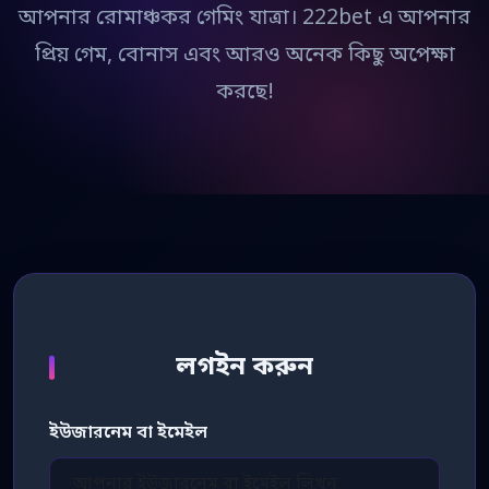
আপনার রোমাঞ্চকর গেমিং যাত্রা। 222bet এ আপনার
প্রিয় গেম, বোনাস এবং আরও অনেক কিছু অপেক্ষা
করছে!
লগইন করুন
ইউজারনেম বা ইমেইল