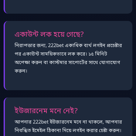
একাউন্ট লক হয়ে গেছে?
নিরাপত্তার জন্য, 222bet একাধিক ব্যর্থ লগইন প্রচেষ্টার
পর একাউন্ট সাময়িকভাবে লক করে। ১৫ মিনিট
অপেক্ষা করুন বা কাস্টমার সাপোর্টের সাথে যোগাযোগ
করুন।
ইউজারনেম মনে নেই?
আপনার 222bet ইউজারনেম মনে না থাকলে, আপনার
নিবন্ধিত ইমেইল ঠিকানা দিয়ে লগইন করার চেষ্টা করুন।