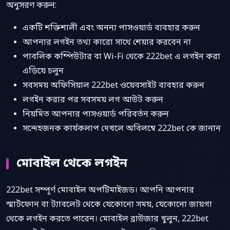
অনুসরণ করুন:
একটি শক্তিশালী এবং অনন্য পাসওয়ার্ড ব্যবহার করুন
আপনার লগইন তথ্য কারো সাথে শেয়ার করবেন না
পাবলিক কম্পিউটার বা Wi-Fi থেকে 222bet এ লগইন করা
এড়িয়ে চলুন
সবসময় অফিসিয়াল 222bet ওয়েবসাইট ব্যবহার করুন
লগইন করার পর সবসময় লগ আউট করুন
নিয়মিত আপনার পাসওয়ার্ড পরিবর্তন করুন
সন্দেহজনক কার্যকলাপ দেখলে অবিলম্বে 222bet কে জানান
মোবাইল থেকে লগইন
222bet সম্পূর্ণ মোবাইল অপটিমাইজড। আপনি আপনার
স্মার্টফোন বা ট্যাবলেট থেকে যেকোনো সময়, যেকোনো জায়গা
থেকে লগইন করতে পারেন। মোবাইল ব্রাউজার খুলুন, 222bet