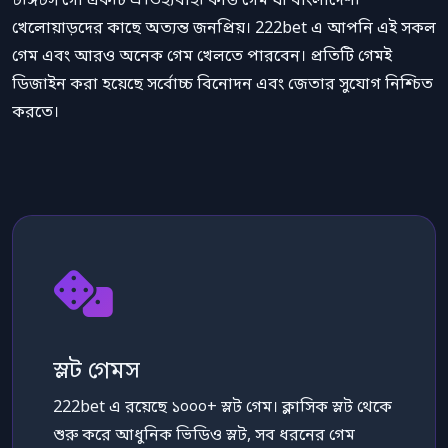
টঙ্গিটস গো একটি ঐতিহ্যবাহী কার্ড গেম যা বাংলাদেশী
খেলোয়াড়দের কাছে অত্যন্ত জনপ্রিয়। 222bet এ আপনি এই সকল
গেম এবং আরও অনেক গেম খেলতে পারবেন। প্রতিটি গেমই
ডিজাইন করা হয়েছে সর্বোচ্চ বিনোদন এবং জেতার সুযোগ নিশ্চিত
করতে।
স্লট গেমস
222bet এ রয়েছে ১০০০+ স্লট গেম। ক্লাসিক স্লট থেকে
শুরু করে আধুনিক ভিডিও স্লট, সব ধরনের গেম