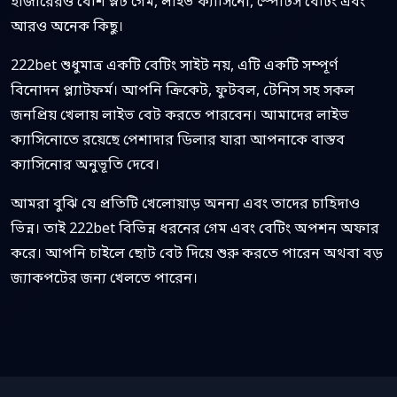
হাজারেরও বেশি স্লট গেম, লাইভ ক্যাসিনো, স্পোর্টস বেটিং এবং
আরও অনেক কিছু।
222bet শুধুমাত্র একটি বেটিং সাইট নয়, এটি একটি সম্পূর্ণ
বিনোদন প্ল্যাটফর্ম। আপনি ক্রিকেট, ফুটবল, টেনিস সহ সকল
জনপ্রিয় খেলায় লাইভ বেট করতে পারবেন। আমাদের লাইভ
ক্যাসিনোতে রয়েছে পেশাদার ডিলার যারা আপনাকে বাস্তব
ক্যাসিনোর অনুভূতি দেবে।
আমরা বুঝি যে প্রতিটি খেলোয়াড় অনন্য এবং তাদের চাহিদাও
ভিন্ন। তাই 222bet বিভিন্ন ধরনের গেম এবং বেটিং অপশন অফার
করে। আপনি চাইলে ছোট বেট দিয়ে শুরু করতে পারেন অথবা বড়
জ্যাকপটের জন্য খেলতে পারেন।