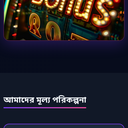
আমাদের মূল্য পরিকল্পনা