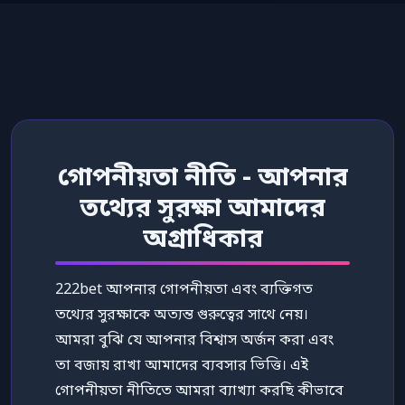
গোপনীয়তা নীতি - আপনার
তথ্যের সুরক্ষা আমাদের
অগ্রাধিকার
222bet আপনার গোপনীয়তা এবং ব্যক্তিগত
তথ্যের সুরক্ষাকে অত্যন্ত গুরুত্বের সাথে নেয়।
আমরা বুঝি যে আপনার বিশ্বাস অর্জন করা এবং
তা বজায় রাখা আমাদের ব্যবসার ভিত্তি। এই
গোপনীয়তা নীতিতে আমরা ব্যাখ্যা করছি কীভাবে