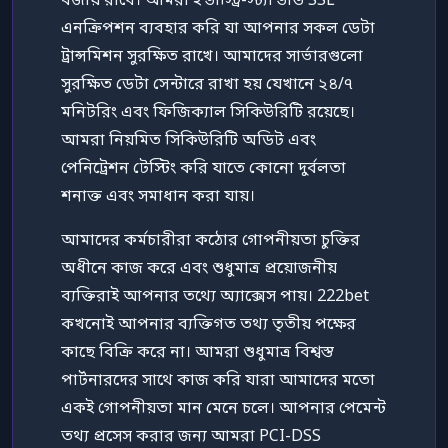
বজায় রাখে। আমরা ইন্ডাস্ট্রি-স্ট্যান্ডার্ড SSL
এনক্রিপশন ব্যবহার করি যা আপনার সকল ডেটা
ট্রান্সমিশন সুরক্ষিত রাখে। আমাদের সার্ভারগুলো
সুরক্ষিত ডেটা সেন্টারে রাখা হয় যেখানে ২৪/৭
মনিটরিং এবং ফিজিক্যাল সিকিউরিটি রয়েছে।
আমরা নিয়মিত সিকিউরিটি অডিট এবং
পেনিট্রেশন টেস্টিং করি যাতে কোনো দুর্বলতা
শনাক্ত এবং সমাধান করা যায়।
আমাদের কর্মচারীরা কঠোর গোপনীয়তা চুক্তির
অধীনে কাজ করে এবং শুধুমাত্র প্রয়োজনীয়
ব্যক্তিরাই আপনার তথ্যে অ্যাক্সেস পায়। 222bet
কখনোই আপনার ব্যক্তিগত তথ্য তৃতীয় পক্ষের
কাছে বিক্রি করে না। আমরা শুধুমাত্র বিশ্বস্ত
পার্টনারদের সাথে কাজ করি যারা আমাদের মতো
একই গোপনীয়তা মান মেনে চলে। আপনার পেমেন্ট
তথ্য প্রসেস করার জন্য আমরা PCI-DSS